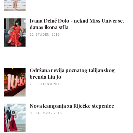
Ivana Delač Đolo - nekad Miss Universe,
danas ikona stila
11. STUDENI 2015.
Održana revija poznatog talijanskog
brenda Liu Jo
23. LISTOPAD 2015.
Nova kampanja za Riječke stepenice
03. KOLOVOZ 2015.