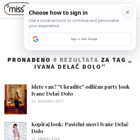
Sign in with Google
PRONAĐENO
9 REZULTATA
ZA TAG „
IVANA DELAČ ĐOLO
”
Idete van? "Ukradite" odličan party look
Ivane Delač Đolo
14. SIJEČANJ 2017.
Kopiraj look: Pastelni snovi Ivane Delač
Đolo
17. SRPANJ 2016.