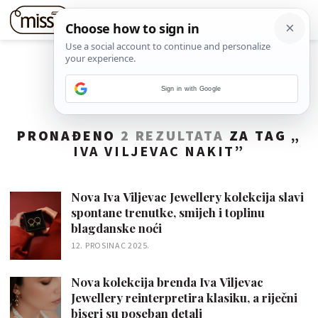
Sign in with Google
PRONAĐENO
2 REZULTATA
ZA TAG „
IVA VILJEVAC NAKIT
”
Nova Iva Viljevac Jewellery kolekcija slavi
spontane trenutke, smijeh i toplinu
blagdanske noći
12. PROSINAC 2025.
Nova kolekcija brenda Iva Viljevac
Jewellery reinterpretira klasiku, a riječni
biseri su poseban detalj