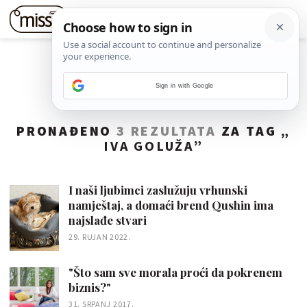
Sign in with Google
PRONAĐENO
3 REZULTATA
ZA TAG „
IVA GOLUŽA
”
I naši ljubimci zaslužuju vrhunski
namještaj, a domaći brend Qushin ima
najslađe stvari
29. RUJAN 2022.
"Što sam sve morala proći da pokrenem
biznis?"
31. SRPANJ 2017.