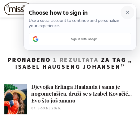
Sign in with Google
PRONAĐENO
1 REZULTATA
ZA TAG „
ISABEL HAUGSENG JOHANSEN
”
Djevojka Erlinga Haalanda i sama je
nogometašica, druži se s Izabel Kovačić...
Evo što još znamo
07. SRPANJ 2026.