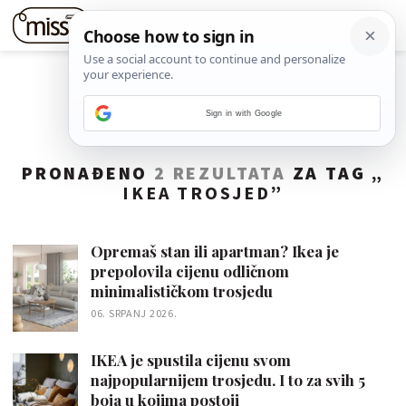
Sign in with Google
PRONAĐENO
2 REZULTATA
ZA TAG „
IKEA TROSJED
”
Opremaš stan ili apartman? Ikea je
prepolovila cijenu odličnom
minimalističkom trosjedu
06. SRPANJ 2026.
IKEA je spustila cijenu svom
najpopularnijem trosjedu. I to za svih 5
boja u kojima postoji