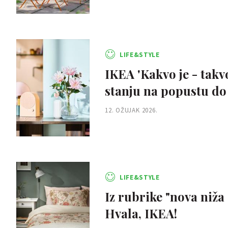
LIFE&STYLE
IKEA 'Kakvo je - takv
stanju na popustu do 
12. OŽUJAK 2026.
LIFE&STYLE
Iz rubrike "nova niža 
Hvala, IKEA!