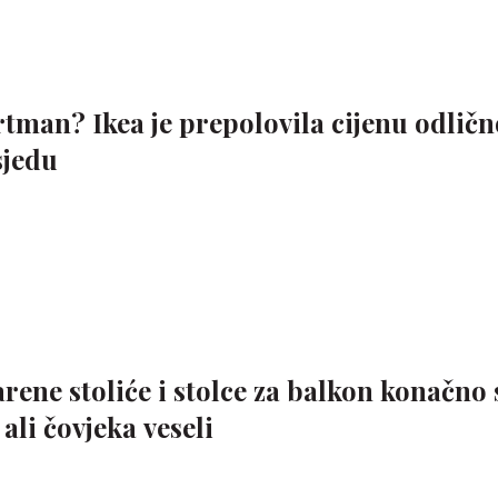
rtman? Ikea je prepolovila cijenu odlič
sjedu
arene stoliće i stolce za balkon konačno 
ali čovjeka veseli