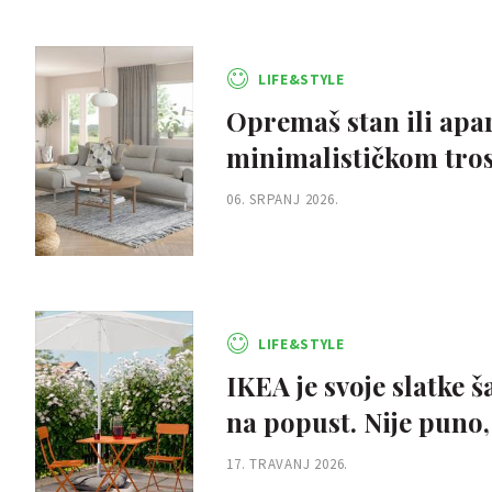
LIFE&STYLE
Opremaš stan ili apa
minimalističkom tro
06. SRPANJ 2026.
LIFE&STYLE
IKEA je svoje slatke š
na popust. Nije puno, 
17. TRAVANJ 2026.