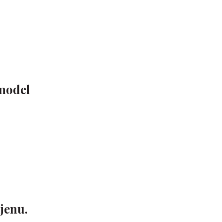
 model
jenu.