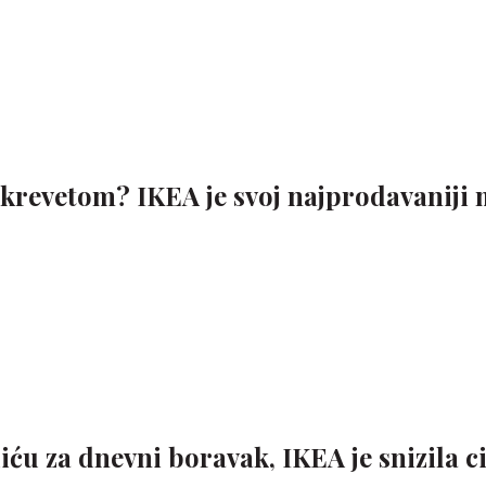
m krevetom? IKEA je svoj najprodavaniji
ću za dnevni boravak, IKEA je snizila ci