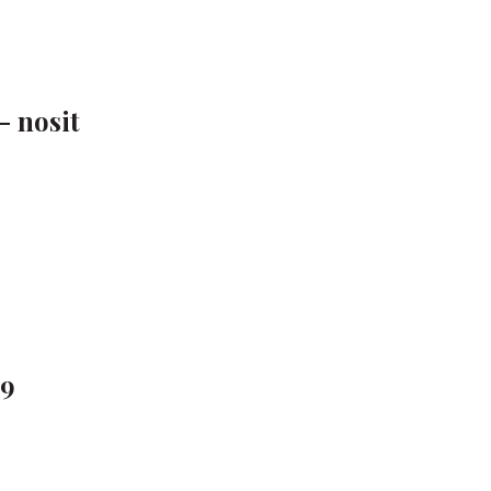
- nosit
 9