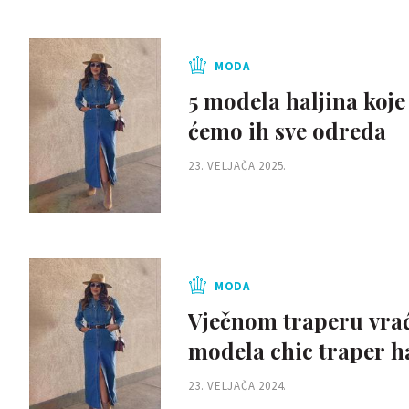
MODA
5 modela haljina koje 
ćemo ih sve odreda
23. VELJAČA 2025.
MODA
Vječnom traperu vrać
modela chic traper h
23. VELJAČA 2024.