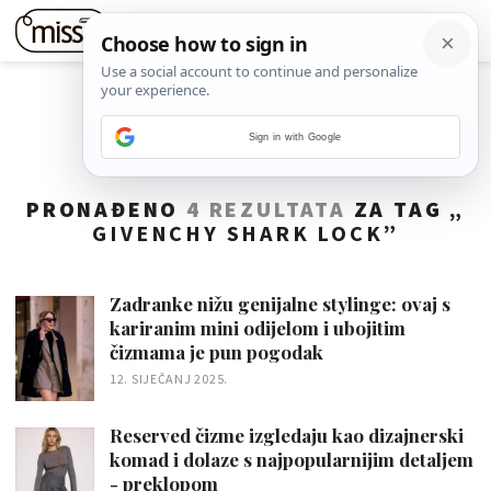
Sign in with Google
PRONAĐENO
4 REZULTATA
ZA TAG „
GIVENCHY SHARK LOCK
”
Zadranke nižu genijalne stylinge: ovaj s
kariranim mini odijelom i ubojitim
čizmama je pun pogodak
12. SIJEČANJ 2025.
Reserved čizme izgledaju kao dizajnerski
komad i dolaze s najpopularnijim detaljem
- preklopom