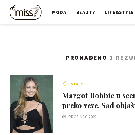
MODA
BEAUTY
LIFE&STYLE
PRONAĐENO
1 REZU
STARS
Margot Robbie u scen
preko veze. Sad objaš
09. PROSINAC 2022.