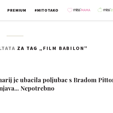
PREMIUM
#MITOTAKO
LTATA
ZA TAG „
FILM BABILON
”
arij je ubacila poljubac s Bradom Pitt
njava... Nepotrebno