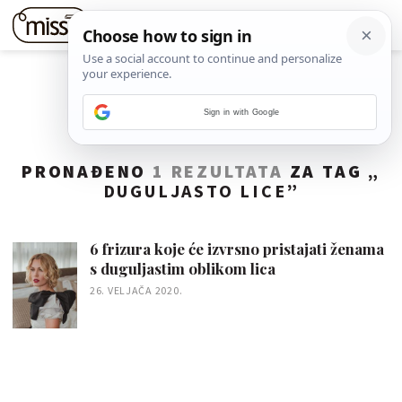
Sign in with Google
PRONAĐENO
1 REZULTATA
ZA TAG „
DUGULJASTO LICE
”
6 frizura koje će izvrsno pristajati ženama
s duguljastim oblikom lica
26. VELJAČA 2020.