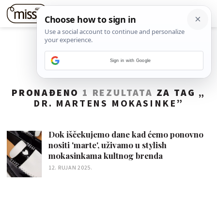
Sign in with Google
PRONAĐENO
1 REZULTATA
ZA TAG „
DR. MARTENS MOKASINKE
”
Dok iščekujemo dane kad ćemo ponovno
nositi 'marte', uživamo u stylish
mokasinkama kultnog brenda
12. RUJAN 2025.