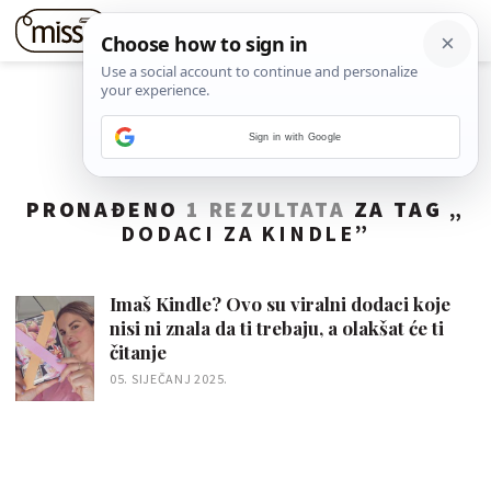
Sign in with Google
PRONAĐENO
1 REZULTATA
ZA TAG „
DODACI ZA KINDLE
”
Imaš Kindle? Ovo su viralni dodaci koje
nisi ni znala da ti trebaju, a olakšat će ti
čitanje
05. SIJEČANJ 2025.