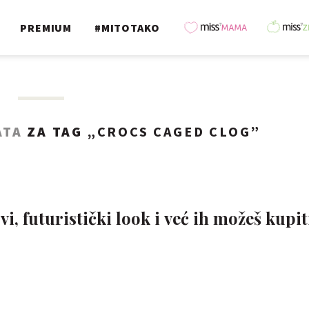
PREMIUM
#MITOTAKO
ATA
ZA TAG „
CROCS CAGED CLOG
”
i, futuristički look i već ih možeš kupit