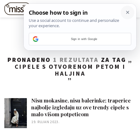
Sign in with Google
PRONAĐENO
1 REZULTATA
ZA TAG „
CIPELE S OTVORENOM PETOM I
HALJINA
”
Nisu mokasine, nisu balerinke; traperice
najbolje izgledaju uz ove trendy cipele s
malo višom potpeticom
19. RUJAN 2023.