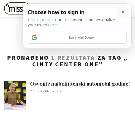
Sign in with Google
PRONAĐENO
1 REZULTATA
ZA TAG „
CINTY CENTER ONE
”
Osvojite najbolji ženski automobil godine!
27. TRAVANJ 2015.