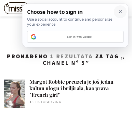
Sign in with Google
PRONAĐENO
1 REZULTATA
ZA TAG „
CHANEL Nº 5
”
Margot Robbie preuzela je još jednu
kultnu ulogu i briljirala, kao prava
"French girl"
15. LISTOPAD 2024.