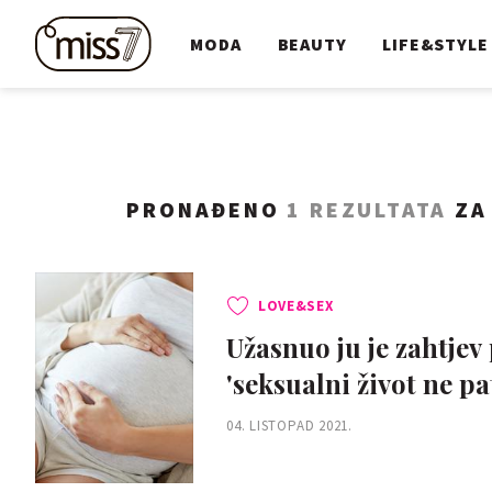
MODA
BEAUTY
LIFE&STYLE
PRONAĐENO
1 REZULTATA
ZA 
LOVE&SEX
Užasnuo ju je zahtjev
'seksualni život ne pat
04. LISTOPAD 2021.