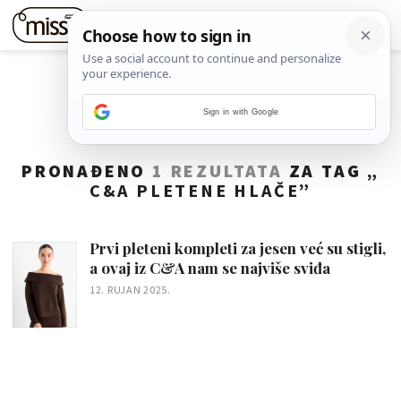
Sign in with Google
PRONAĐENO
1 REZULTATA
ZA TAG „
C&A PLETENE HLAČE
”
Prvi pleteni kompleti za jesen već su stigli,
a ovaj iz C&A nam se najviše sviđa
12. RUJAN 2025.