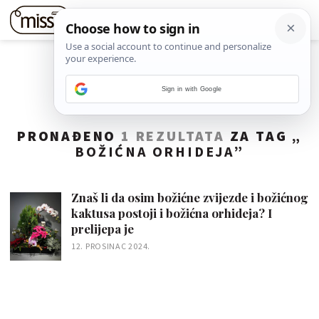
Sign in with Google
PRONAĐENO
1 REZULTATA
ZA TAG „
BOŽIĆNA ORHIDEJA
”
Znaš li da osim božićne zvijezde i božićnog
kaktusa postoji i božićna orhideja? I
prelijepa je
12. PROSINAC 2024.