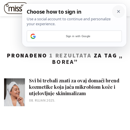
Sign in with Google
PRONAĐENO
1 REZULTATA
ZA TAG „
BOREA
”
Svi bi trebali znati za ovaj domaći brend
kozmetike koja jača mikrobiom kože i
utjelovljuje skinimalizam
08. RUJAN 2025.