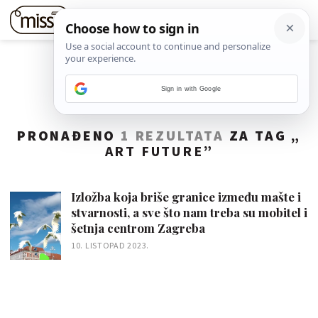
Sign in with Google
PRONAĐENO
1 REZULTATA
ZA TAG „
ART FUTURE
”
Izložba koja briše granice između mašte i
stvarnosti, a sve što nam treba su mobitel i
šetnja centrom Zagreba
10. LISTOPAD 2023.