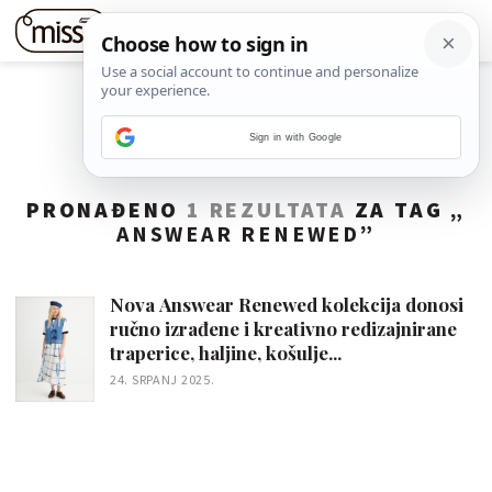
Sign in with Google
PRONAĐENO
1 REZULTATA
ZA TAG „
ANSWEAR RENEWED
”
Nova Answear Renewed kolekcija donosi
ručno izrađene i kreativno redizajnirane
traperice, haljine, košulje...
24. SRPANJ 2025.