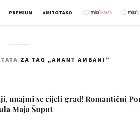
PREMIUM
#MITOTAKO
LTATA
ZA TAG „
ANANT AMBANI
”
ji, unajmi se cijeli grad! Romantični Po
evala Maja Šuput