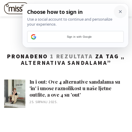
Sign in with Google
PRONAĐENO
1 REZULTATA
ZA TAG „
ALTERNATIVA SANDALAMA
”
In i out: Ove 4 alternative sandalama su
'in' i unose raznolikost u naše ljetne
outfite, a ove 4 su 'out'
25. SRPANJ 2025.