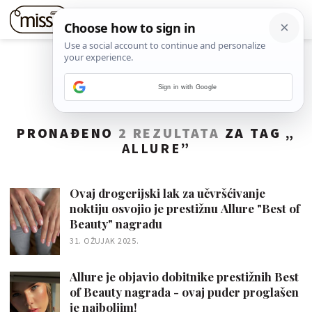
Sign in with Google
PRONAĐENO
2 REZULTATA
ZA TAG „
ALLURE
”
Ovaj drogerijski lak za učvršćivanje
noktiju osvojio je prestižnu Allure "Best of
Beauty" nagradu
31. OŽUJAK 2025.
Allure je objavio dobitnike prestižnih Best
of Beauty nagrada - ovaj puder proglašen
je najboljim!