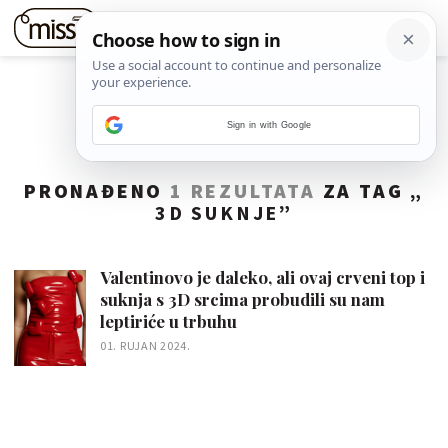
Sign in with Google
PRONAĐENO
1 REZULTATA
ZA TAG „
3D SUKNJE
”
Valentinovo je daleko, ali ovaj crveni top i
suknja s 3D srcima probudili su nam
leptiriće u trbuhu
01. RUJAN 2024.