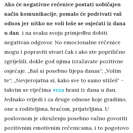
Ako će negativne rečenice postati uobičajen
način komunikacije, pomalo će podrivati vaš
odnos jer nitko ne voli loše se osjećati iz dana
u dan
i na svaku svoju primjedbu dobiti
negativan odgovor. No emocionalne rečenice
mogu i popraviti stvari čak i ako ste poprilično
zgriješili, dokle god njima izražavate pozitivne
osjećaje. „Baš si posebno lijepa danas“; „Volim
te“; „Nevjerojatna si, kako sve to samo stižeš“ –
takvim se riječima
veza
hrani iz dana u dan.
Jednako vrijedi i za druge odnose koje gradimo,
one s roditeljima, braćom, prijateljima. U
poslovnom je okruženju posebno važno govoriti
pozitivnim emotivnim rečenicama, i to pogotovo