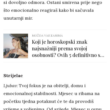
si dovoljno odmora. Ostani smirena prije nego
što emocionalno reagiraš kako bi sačuvala
unutarnji mir.
MOŽDA VAS ZANIMA
Koji je horoskopski znak
najsnažniji prema svojoj
osobnosti? Ovih 5 definitivno su
pri vrhu
Strijelac
Ljubav
: Tvoj fokus je na obitelji, domu i
emocionalnoj stabilnosti. Mjesec u ribama na
početku tjedna potaknut će te da provodiš
vrijeme s voljenima. Od srijede, Mjesec u ovnu