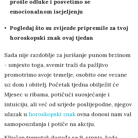
prošle odluke i posvetimo se
emocionalnom iscjeljenju
Pogledaj što su zvijezde pripremile za tvoj
horoskopski znak ovaj tjedan
Sada nije razdoblje za jurišanje punom brzinom
- umjesto toga, svemir traži da pažljivo
promotrimo svoje temelje, osobito one vezane
uz dom i obitelj. Početak tjedna obilježit će
Mjesec u ribama, potičući suosjećanje i
intuiciju, ali već od srijede poslijepodne, njegov
ulazak u
horoskopski znak
ovna donosi nam val
samopouzdanja i potiče na akciju.
Ključan trenutak događa se 9. srpnja, kada