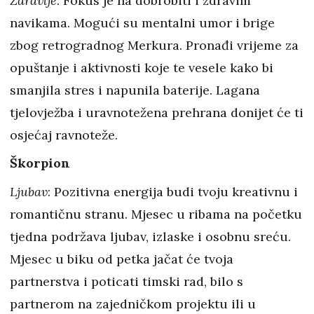
Zdravlje
: Fokus je na dobrobiti i zdravim
navikama. Mogući su mentalni umor i brige
zbog retrogradnog Merkura. Pronađi vrijeme za
opuštanje i aktivnosti koje te vesele kako bi
smanjila stres i napunila baterije. Lagana
tjelovježba i uravnotežena prehrana donijet će ti
osjećaj ravnoteže.
Škorpion
Ljubav
: Pozitivna energija budi tvoju kreativnu i
romantičnu stranu. Mjesec u ribama na početku
tjedna podržava ljubav, izlaske i osobnu sreću.
Mjesec u biku od petka jačat će tvoja
partnerstva i poticati timski rad, bilo s
partnerom na zajedničkom projektu ili u