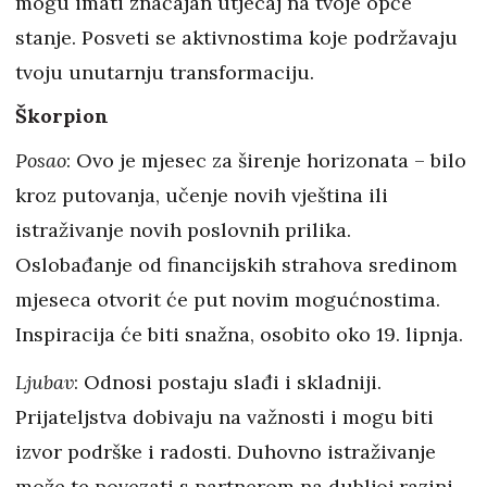
mogu imati značajan utjecaj na tvoje opće
stanje. Posveti se aktivnostima koje podržavaju
tvoju unutarnju transformaciju.
Škorpion
Posao
: Ovo je mjesec za širenje horizonata – bilo
kroz putovanja, učenje novih vještina ili
istraživanje novih poslovnih prilika.
Oslobađanje od financijskih strahova sredinom
mjeseca otvorit će put novim mogućnostima.
Inspiracija će biti snažna, osobito oko 19. lipnja.
Ljubav
: Odnosi postaju slađi i skladniji.
Prijateljstva dobivaju na važnosti i mogu biti
izvor podrške i radosti. Duhovno istraživanje
može te povezati s partnerom na dubljoj razini