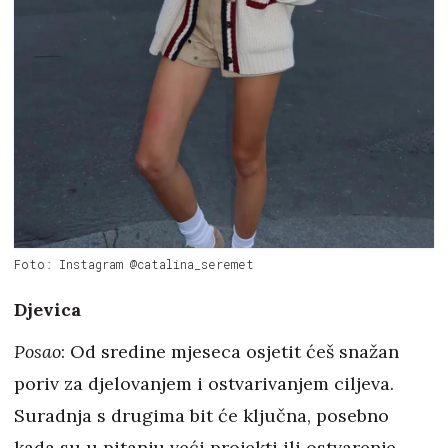
Foto: Instagram @catalina_seremet
Djevica
Posao
: Od sredine mjeseca osjetit ćeš snažan
poriv za djelovanjem i ostvarivanjem ciljeva.
Suradnja s drugima bit će ključna, posebno
kada su u pitanju veći projekti ili ostvarenje