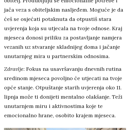
obitelj. Produbljuju se emocionalne potrebe i
jača veza s obiteljskim nasljeđem. Moguće je da
ćeš se osjećati potaknuta da otpustiš stara
uvjerenja koja su utjecala na tvoje odnose. Kraj
mjeseca donosi priliku za postavljanje namjera
vezanih uz stvaranje skladnijeg doma i jačanje
unutarnjeg mira u partnerskim odnosima.
Zdravlje
: Fokus na usavršavanju dnevnih rutina
sredinom mjeseca povoljno će utjecati na tvoje
opće stanje. Otpuštanje starih uvjerenja oko 11.
lipnja može ti donijeti mentalno olakšanje. Teži
unutarnjem miru i aktivnostima koje te
emocionalno hrane, osobito krajem mjeseca.