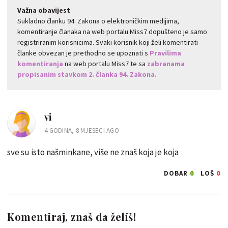
Važna obavijest
Sukladno članku 94. Zakona o elektroničkim medijima,
komentiranje članaka na web portalu Miss7 dopušteno je samo
registriranim korisnicima. Svaki korisnik koji želi komentirati
članke obvezan je prethodno se upoznati s
Pravilima
komentiranja
na web portalu Miss7 te sa
zabranama
propisanim stavkom 2. članka 94. Zakona.
vi
4 GODINA, 8 MJESECI AGO
sve su isto našminkane, više ne znaš koja je koja
0
0
DOBAR
LOŠ
Komentiraj, znaš da želiš!