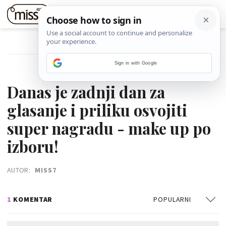
POVRATAK NA ČLANAK
Sign in with Google
01. PROSINCA 2021.
Danas je zadnji dan za
glasanje i priliku osvojiti
super nagradu - make up po
izboru!
AUTOR:
MISS7
1
KOMENTAR
POPULARNI