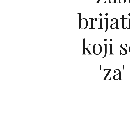
brijat
koji 
'za