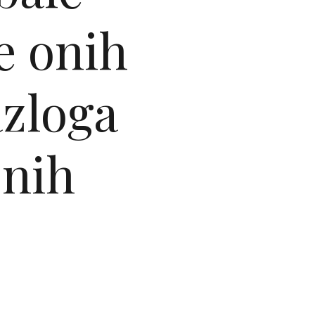
je onih
azloga
onih