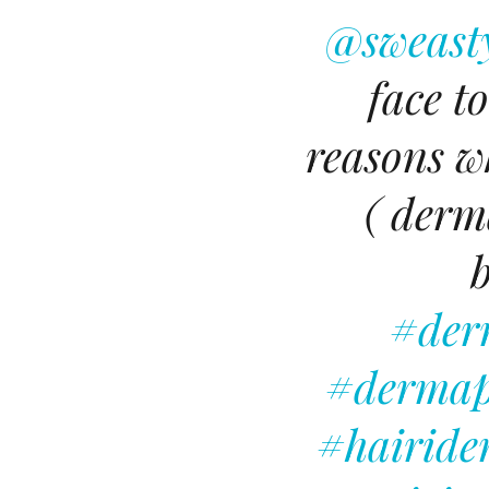
@sweast
face t
reasons w
( derm
b
#der
#dermap
#hairiden