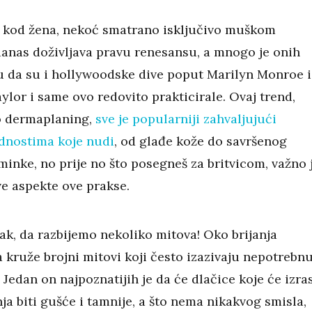
ca kod žena, nekoć smatrano isključivo muškom
nas doživljava pravu renesansu, a mnogo je onih
ju da su i hollywoodske dive poput Marilyn Monroe i
ylor i same ovo redovito prakticirale. Ovaj trend,
o dermaplaning,
sve je popularniji zahvaljujući
dnostima koje nudi
, od glađe kože do savršenog
inke, no prije no što posegneš za britvicom, važno 
ve aspekte ove prakse.
ak, da razbijemo nekoliko mitova! Oko brijanja
 kruže brojni mitovi koji često izazivaju nepotrebn
 Jedan on najpoznatijih je da će dlačice koje će izras
ja biti gušće i tamnije, a što nema nikakvog smisla,