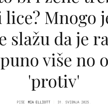
i lice? Mnogo 
se slažu da je r
' puno više no 
'protiv'
PIŠE
MIA ELLIOTT
31. SVIBNJA 2025.