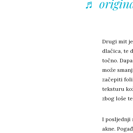
♬ origina
Drugi mit je
dlačica, te 
točno. Dapač
može smanji
začepiti fol
teksturu kož
zbog loše te
I posljednji
akne. Pogađa