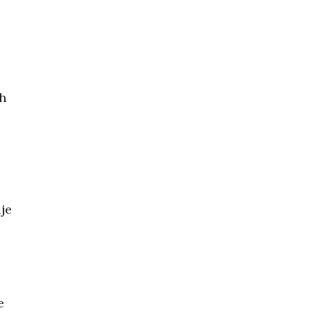
ih
je
e