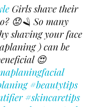
yle
Girls shave their
oo? 😟🪒 So many
hy shaving your face
aplaning ) can be
eneficial 😍
maplaningfacial
laning
#beautytips
tifier
#skincaretips