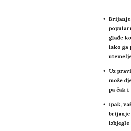
Brijanje
popular
glađe ko
iako ga 
utemelj
Uz pravi
može dje
pa čak i
Ipak, va
brijanje
izbjegle