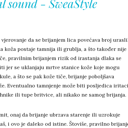
l sound - SweaStyle
 vjerovanje da se brijanjem lica povećava broj urasl
da koža postaje tamnija ili grublja, a što također nije
e, pravilnim brijanjem rizik od irastanja dlaka se
ti jer se uklanjaju mrtve stanice kože koje mogu
ikule, a što se pak kože tiče, brijanje poboljšava
e. Eventualno tamnjenje može biti posljedica iritaci
hnike ili tupe britvice, ali nikako ne samog brijanja.
 mit, onaj da brijanje ubrzava starenje ili uzrokuje
š, i ovo je daleko od istine. Štoviše, pravilno brijanj