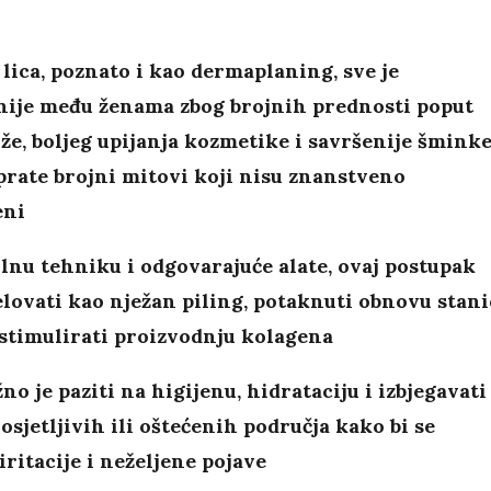
 lica, poznato i kao dermaplaning, sve je
nije među ženama zbog brojnih prednosti poput
že, boljeg upijanja kozmetike i savršenije šminke
prate brojni mitovi koji nisu znanstveno
eni
lnu tehniku i odgovarajuće alate, ovaj postupak
lovati kao nježan piling, potaknuti obnovu stani
 stimulirati proizvodnju kolagena
žno je paziti na higijenu, hidrataciju i izbjegavati
 osjetljivih ili oštećenih područja kako bi se
 iritacije i neželjene pojave