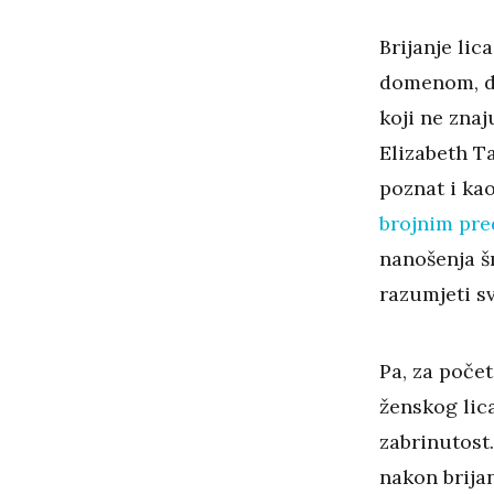
Brijanje li
domenom, da
koji ne zna
Elizabeth Ta
poznat i ka
brojnim pre
nanošenja šm
razumjeti s
Pa, za počet
ženskog lica
zabrinutost.
nakon brijan