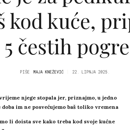
š kod kuće, pr
 5 čestih pogr
PIŠE
MAJA KNEŽEVIĆ
22. LIPNJA 2025.
 vrijeme njege stopala jer, priznajmo, u jedno
e doba im ne posvećujemo baš toliko vremena
imo li doista sve kako treba kod svoje kućne