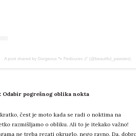
A post shared by Gorgeous 🐾 Pedicures 🌌 (@beautiful_pawsies)
: Odabir pogrešnog oblika nokta
kratko, čest je moto kada se radi o noktima na
tko razmišljamo o obliku. Ali to je itekako važno!
gama ne treba rezati okruglo, nego ravno. Da, dobr