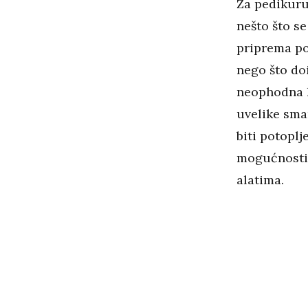
Za pedikuru 
nešto što se
priprema pol
nego što do
neophodna k
uvelike sman
biti potoplj
mogućnosti 
alatima.