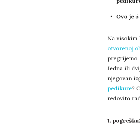
pedikur
Ovo je 5
Na visokim 
otvorenoj o
pregrijemo. 
Jedna ili dv
njegovan izg
pedikure
? O
redovito ra
1. pogreška