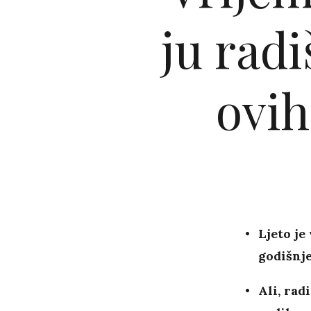
ju radi
ovih
Ljeto je
godišnj
Ali, rad