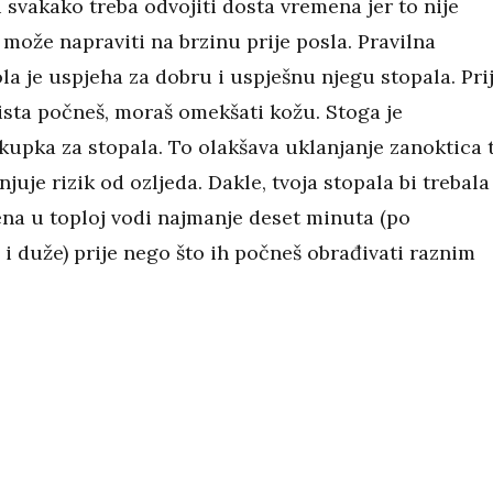
svakako treba odvojiti dosta vremena jer to nije
 može napraviti na brzinu prije posla. Pravilna
a je uspjeha za dobru i uspješnu njegu stopala. Pri
ista počneš, moraš omekšati kožu. Stoga je
upka za stopala. To olakšava uklanjanje zanoktica 
juje rizik od ozljeda. Dakle, tvoja stopala bi trebala
ena u toploj vodi najmanje deset minuta (po
i duže) prije nego što ih počneš obrađivati raznim