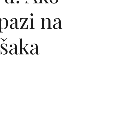
ipazi na
ešaka