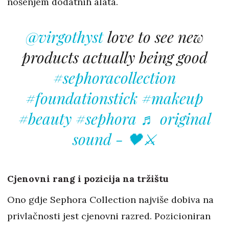
nošenjem dodatnih alata.
@virgothyst
love to see new
products actually being good
#sephoracollection
#foundationstick
#makeup
#beauty
#sephora
♬ original
sound - 🖤⚔️
Cjenovni rang i pozicija na tržištu
Ono gdje Sephora Collection najviše dobiva na
privlačnosti jest cjenovni razred. Pozicioniran