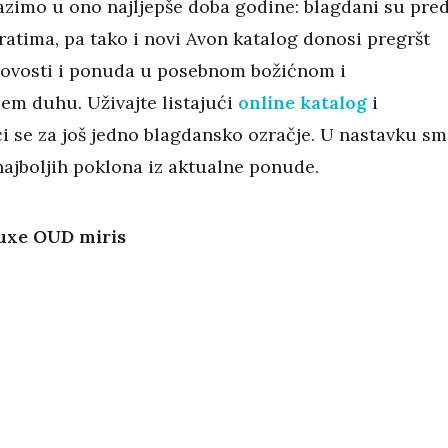
azimo u ono najljepše doba godine: blagdani su pre
ratima, pa tako i novi Avon katalog donosi pregršt
ovosti i ponuda u posebnom božićnom i
em duhu. Uživajte listajući
online katalog
i
i se za još jedno blagdansko ozračje. U nastavku s
 najboljih poklona iz aktualne ponude.
uxe OUD miris