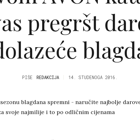
vas pregršt dar
dolazeće blagd
PIŠE
REDAKCIJA
14. STUDENOGA 2016.
 sezonu blagdana spremni - naručite najbolje darov
za svoje najmilije i to po odličnim cijenama