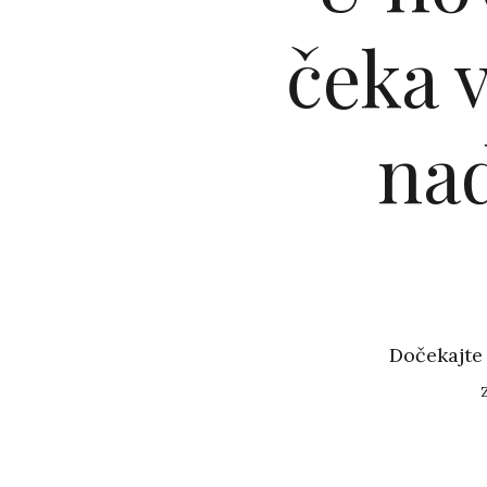
čeka 
na
Dočekajte