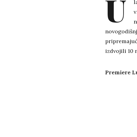
U
l
v
n
novogodišnj
pripremajuć
izdvojili 10
Premiere L