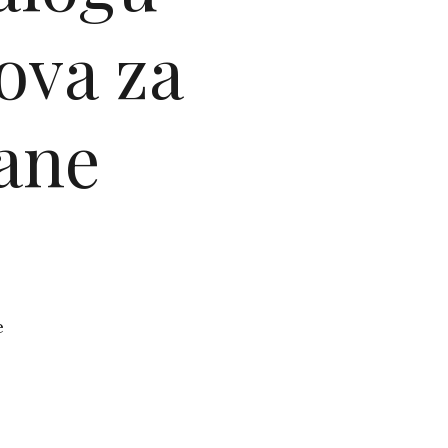
ova za
ane
e