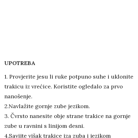
UPOTREBA
1. Provjerite jesu li ruke potpuno suhe i uklonite
trakicu iz vrećice. Koristite ogledalo za prvo
nanošenje.
2.Navlažite gornje zube jezikom.
3. Čvrsto nanesite obje strane trakice na gornje
zube u ravnini s linijom desni.
4.Savijte višak trakice iza zuba i jezikom