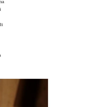
ina
i
li
a