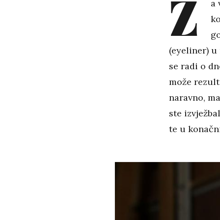
Z
a 
ko
go
(eyeliner) u
se radi o dn
može rezult
naravno, mal
ste izvježba
te u konačni