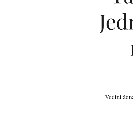
Jed
Većini žen