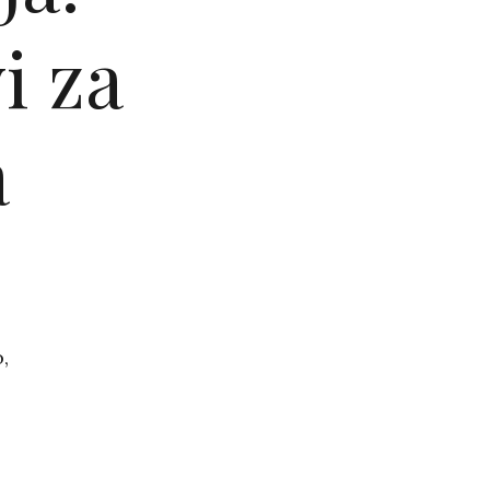
i za
a
,