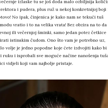
večernje izlaske tu se još doda malo ozbiljnija količ
rektora i pudera, plus ruž u nekoj konkretnijoj boji 
tovo! No ipak, činjenica je kako nam se tekući tuš
 modu vratio i to na velika vrata! Bez obzira na to da 
evnoj ili večernjoj šminki, samo jedan potez četkice
irati istinskim čudom. Ono što vam je potrebno uz,
o volje je jedno popodne koje ćete izdvojiti kako bi
li ruku i isprobali sve moguće načine nanošenja tuš
ci vidjeli koji vam najbolje pristaje.