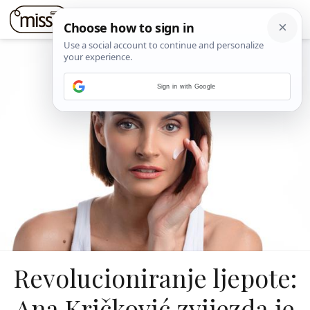
Sign in with Google
Revolucioniranje ljepote:
Ana Kričković zvijezda je