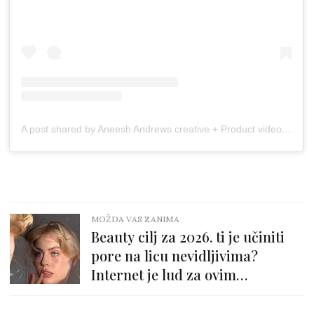
A post shared by Aneesh Andrews creative + Product videography (@bigskinhealthenergy)
MOŽDA VAS ZANIMA
Beauty cilj za 2026. ti je učiniti
pore na licu nevidljivima?
Internet je lud za ovim
proizvodom!