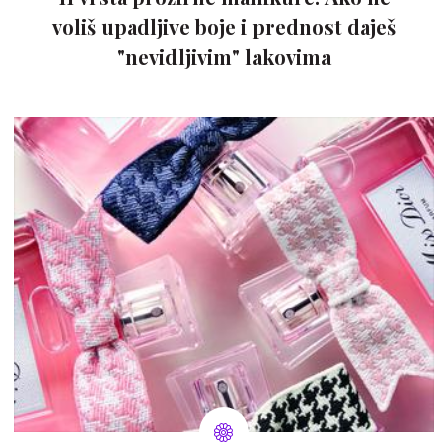
voliš upadljive boje i prednost daješ
"nevidljivim" lakovima