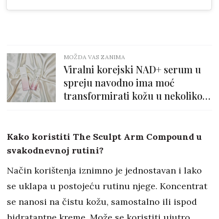
MOŽDA VAS ZANIMA
Viralni korejski NAD+ serum u
spreju navodno ima moć
transformirati kožu u nekoliko
špriceva
Kako koristiti The Sculpt Arm Compound u
svakodnevnoj rutini?
Način korištenja iznimno je jednostavan i lako
se uklapa u postojeću rutinu njege. Koncentrat
se nanosi na čistu kožu, samostalno ili ispod
hidratantne kreme. Može se koristiti ujutro,