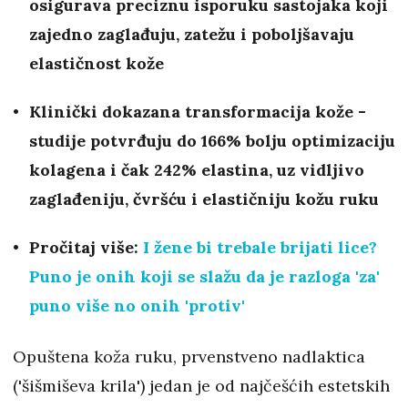
osigurava preciznu isporuku sastojaka koji
zajedno zaglađuju, zatežu i poboljšavaju
elastičnost kože
Klinički dokazana transformacija kože -
studije potvrđuju do 166% bolju optimizaciju
kolagena i čak 242% elastina, uz vidljivo
zaglađeniju, čvršću i elastičniju kožu ruku
Pročitaj više:
I žene bi trebale brijati lice?
Puno je onih koji se slažu da je razloga 'za'
puno više no onih 'protiv'
Opuštena koža ruku, prvenstveno nadlaktica
('šišmiševa krila') jedan je od najčešćih estetskih