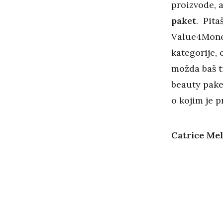
proizvode, a
paket
. Pita
Value4Money
kategorije, 
možda baš ti
beauty paket
o kojim je p
Catrice Me