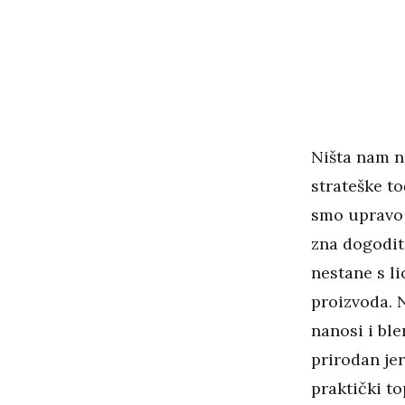
Ništa nam n
strateške t
smo upravo 
zna dogoditi
nestane s li
proizvoda. 
nanosi i ble
prirodan je
praktički to