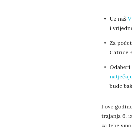
Uz naš
V
i vrijedn
Za počet
Catrice 
Odaberi 
natječaj
bude baš
I ove godin
trajanja 6. 
za tebe smo