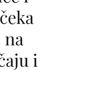
 čeka
j na
aju i
e