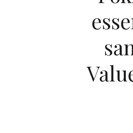
esse
sam
Valu