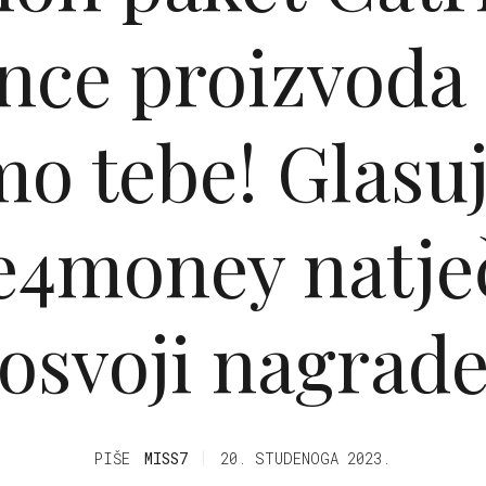
nce proizvoda
o tebe! Glasu
e4money natječ
osvoji nagrad
PIŠE
MISS7
20. STUDENOGA 2023.