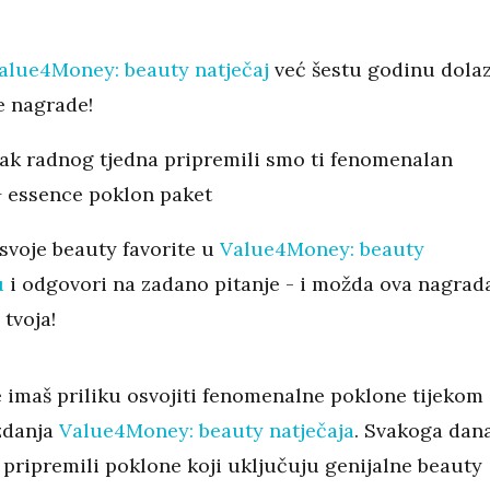
alue4Money: beauty natječaj
već šestu godinu dola
e nagrade!
ak radnog tjedna pripremili smo ti fenomenalan
+ essence poklon paket
svoje beauty favorite u
Value4Money: beauty
u
i odgovori na zadano pitanje - i možda ova nagrad
 tvoja!
e imaš priliku osvojiti fenomenalne poklone tijekom
izdanja
Value4Money: beauty natječaja
. Svakoga dan
 pripremili poklone koji uključuju genijalne beauty