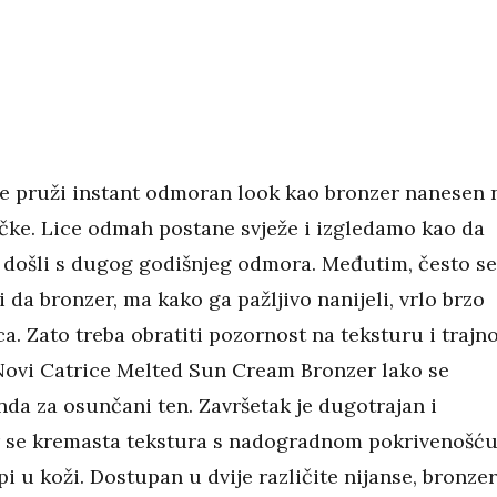
e pruži instant odmoran look kao bronzer nanesen 
očke. Lice odmah postane svježe i izgledamo kao da
došli s dugog godišnjeg odmora. Međutim, često se
 da bronzer, ma kako ga pažljivo nanijeli, vrlo brzo
ca. Zato treba obratiti pozornost na teksturu i trajn
Novi Catrice Melted Sun Cream Bronzer lako se
nda za osunčani ten. Završetak je dugotrajan i
r se kremasta tekstura s nadogradnom pokrivenošć
pi u koži. Dostupan u dvije različite nijanse, bronzer