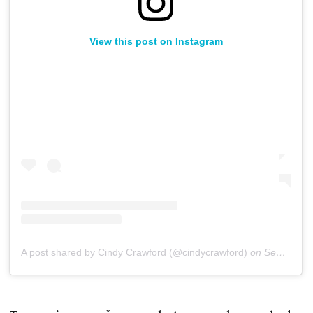
View this post on Instagram
A post shared by Cindy Crawford (@cindycrawford)
on
Sep 8, 2018 at 9:58am PDT