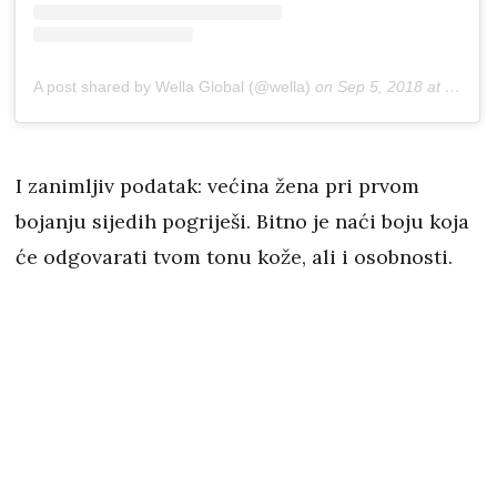
A post shared by Wella Global (@wella)
on
Sep 5, 2018 at 8:00am PDT
I zanimljiv podatak: većina žena pri prvom
bojanju sijedih pogriješi. Bitno je naći boju koja
će odgovarati tvom tonu kože, ali i osobnosti.