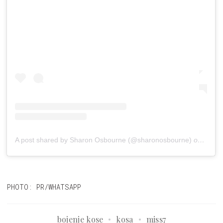
A post shared by Sharon Osbourne (@sharonosbourne)
on
Jul 1
PHOTO: PR/WHATSAPP
bojenje kose
kosa
miss7