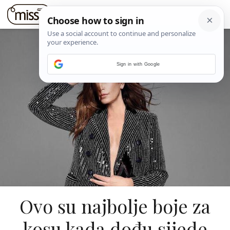
Sign in with Google
Ovo su najbolje boje za
kosu kada dođu sijede