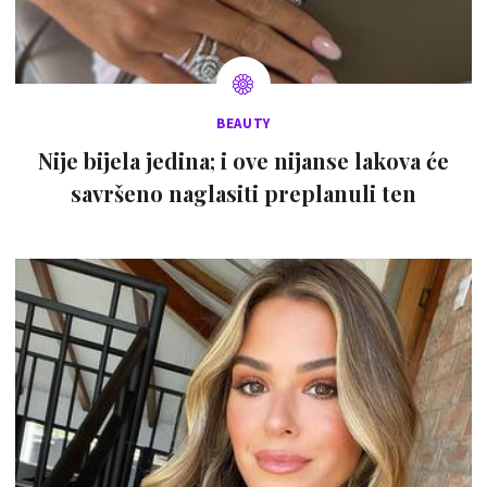
BEAUTY
Nije bijela jedina; i ove nijanse lakova će
savršeno naglasiti preplanuli ten