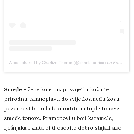
A post shared by Charlize Theron (@charlizeafrica)
on
Feb 14, 2017 at 10:09am PST
Smeđe -
žene koje imaju svijetlu kožu te
prirodnu tamnoplavu do svijetlosmeđu kosu
pozornost bi trebale obratiti na tople tonove
smeđe tonove. Pramenovi u boji karamele,
lješnjaka i zlata bi ti osobito dobro stajali ako