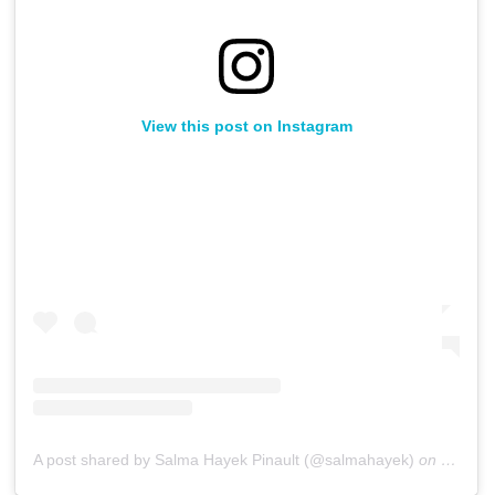
View this post on Instagram
A post shared by Salma Hayek Pinault (@salmahayek)
on
Sep 1,