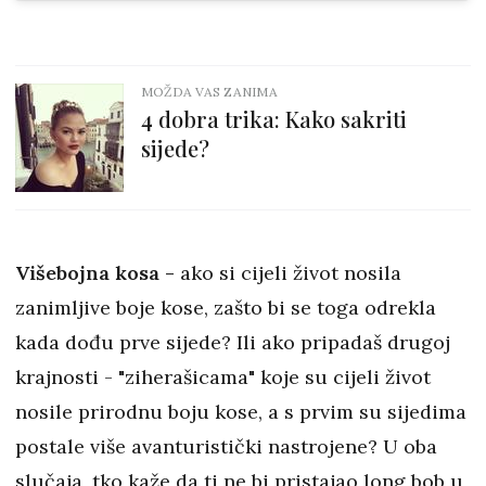
MOŽDA VAS ZANIMA
4 dobra trika: Kako sakriti
sijede?
Višebojna kosa -
ako si cijeli život nosila
zanimljive boje kose, zašto bi se toga odrekla
kada dođu prve sijede? Ili ako pripadaš drugoj
krajnosti - "ziherašicama" koje su cijeli život
nosile prirodnu boju kose, a s prvim su sijedima
postale više avanturistički nastrojene? U oba
slučaja, tko kaže da ti ne bi pristajao long bob u