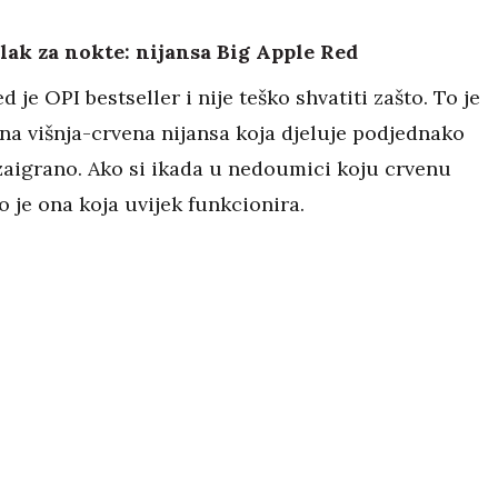
lak za nokte: nijansa Big Apple Red
d je OPI bestseller i nije teško shvatiti zašto. To je
čna višnja-crvena nijansa koja djeluje podjednako
zaigrano. Ako si ikada u nedoumici koju crvenu
o je ona koja uvijek funkcionira.