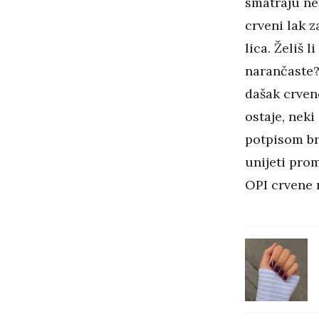
smatraju ne
crveni lak z
lica. Želiš
narančaste?
dašak crven
ostaje, neki
potpisom bre
unijeti pro
OPI crvene 