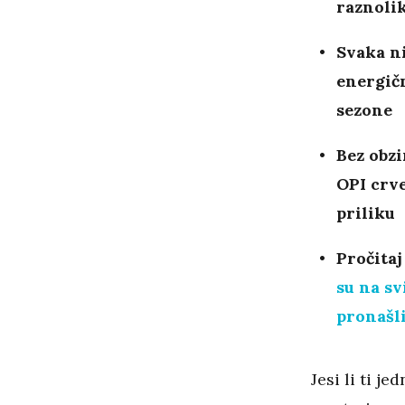
raznolik
Svaka ni
energičn
sezone
Bez obzi
OPI crve
priliku
Pročitaj
su na sv
pronašli
Jesi li ti j