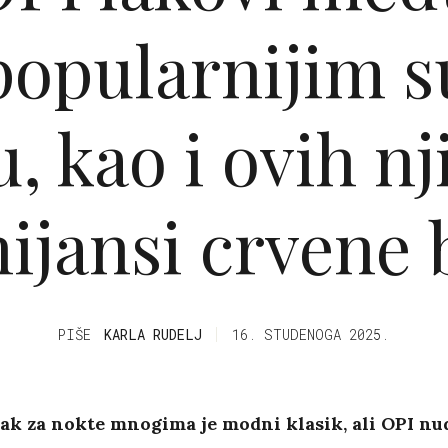
popularnijim s
u, kao i ovih n
nijansi crvene 
PIŠE
KARLA RUDELJ
16. STUDENOGA 2025.
ak za nokte mnogima je modni klasik, ali OPI nu