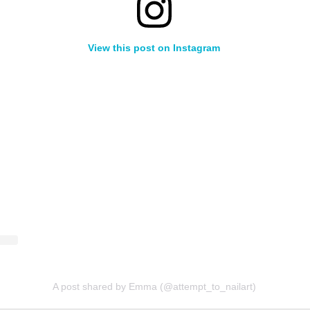
View this post on Instagram
A post shared by Emma (@attempt_to_nailart)