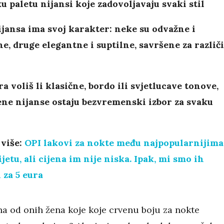
u paletu nijansi koje zadovoljavaju svaki stil
jansa ima svoj karakter: neke su odvažne i
e, druge elegantne i suptilne, savršene za različi
ra voliš li klasične, bordo ili svjetlucave tonove,
ne nijanse ostaju bezvremenski izbor za svaku
 više:
OPI lakovi za nokte među najpopularnijima
ijetu, ali cijena im nije niska. Ipak, mi smo ih
 za 5 eura
edna od onih žena koje koje crvenu boju za nokte