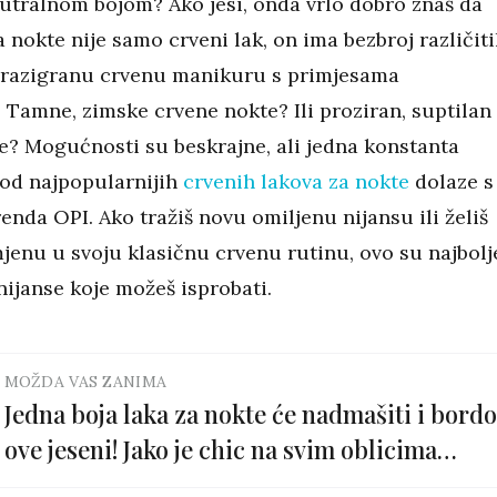
utralnom bojom? Ako jesi, onda vrlo dobro znaš da
a nokte nije samo crveni lak, on ima bezbroj različit
 li razigranu crvenu manikuru s primjesama
 Tamne, zimske crvene nokte? Ili proziran, suptilan
e? Mogućnosti su beskrajne, ali jedna konstanta
 od najpopularnijih
crvenih lakova za nokte
dolaze s
nda OPI. Ako tražiš novu omiljenu nijansu ili želiš
mjenu u svoju klasičnu crvenu rutinu, ovo su najbolj
nijanse koje možeš isprobati.
MOŽDA VAS ZANIMA
Jedna boja laka za nokte će nadmašiti i bordo
ove jeseni! Jako je chic na svim oblicima
noktiju