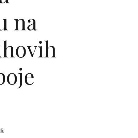
u na
jihovih
boje
di