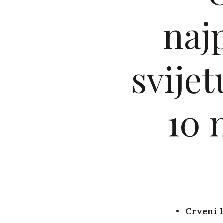
naj
svijet
10 
Crveni l