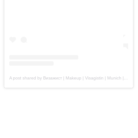
A post shared by Визажист | Makeup | Visagistin | Munich | München | Blogger (@helga.mua.makeup)