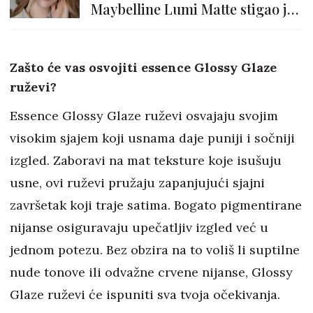
Maybelline Lumi Matte stigao je
u dm
Zašto će vas osvojiti essence Glossy Glaze
ruževi?
Essence Glossy Glaze ruževi osvajaju svojim
visokim sjajem koji usnama daje puniji i sočniji
izgled. Zaboravi na mat teksture koje isušuju
usne, ovi ruževi pružaju zapanjujući sjajni
završetak koji traje satima. Bogato pigmentirane
nijanse osiguravaju upečatljiv izgled već u
jednom potezu. Bez obzira na to voliš li suptilne
nude tonove ili odvažne crvene nijanse, Glossy
Glaze ruževi će ispuniti sva tvoja očekivanja.