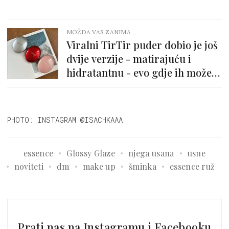
MOŽDA VAS ZANIMA
Viralni TirTir puder dobio je još
dvije verzije - matirajuću i
hidratantnu - evo gdje ih možeš
kupiti
PHOTO: INSTAGRAM @ISACHKAAA
essence
Glossy Glaze
njega usana
usne
noviteti
dm
make up
šminka
essence ruž
Prati nas na Instagramu i Facebooku