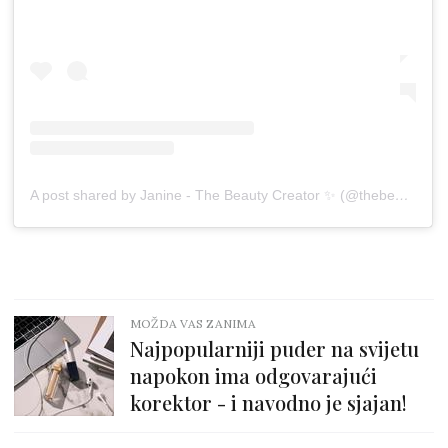
A post shared by Janine - The Beauty Creator ✨ (@thebeautycreator.nl)
MOŽDA VAS ZANIMA
Najpopularniji puder na svijetu
napokon ima odgovarajući
korektor - i navodno je sjajan!