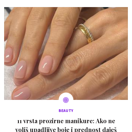
BEAUTY
11 vrsta prozirne manikure: Ako ne
voliš upadljive boje i prednost daješ