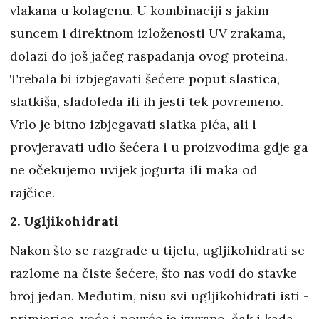
vlakana u kolagenu. U kombinaciji s jakim
suncem i direktnom izloženosti UV zrakama,
dolazi do još jačeg raspadanja ovog proteina.
Trebala bi izbjegavati šećere poput slastica,
slatkiša, sladoleda ili ih jesti tek povremeno.
Vrlo je bitno izbjegavati slatka pića, ali i
provjeravati udio šećera i u proizvodima gdje ga
ne očekujemo uvijek jogurta ili maka od
rajčice.
2. Ugljikohidrati
Nakon što se razgrade u tijelu, ugljikohidrati se
razlome na čiste šećere, što nas vodi do stavke
broj jedan. Međutim, nisu svi ugljikohidrati isti -
primjerice, voće i povrće je izvrsno, čak i kada