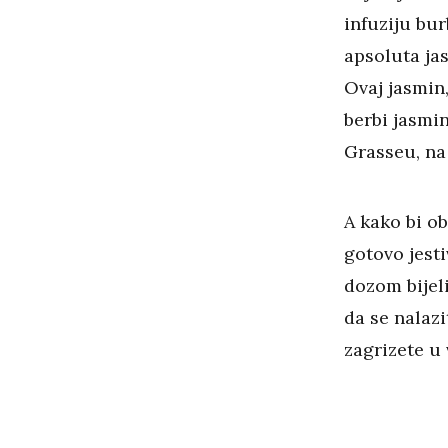
infuziju bu
apsoluta ja
Ovaj jasmin,
berbi jasmin
Grasseu, na
A kako bi ob
gotovo jest
dozom bijel
da se nalazi
zagrizete u 