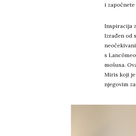
i započnete
Inspiracija 
Izrađen od s
neočekivani 
s Lancômeov
mošusa. Ova
Miris koji j
njegovim za