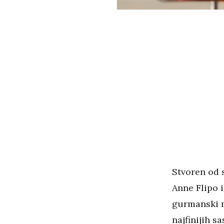
Stvoren od 
Anne Flipo 
gurmanski m
najfinijih s