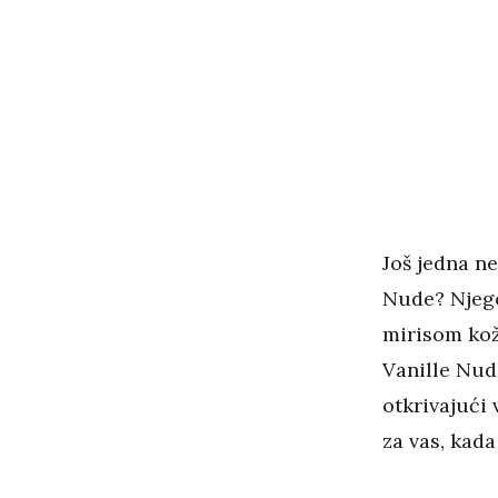
Još jedna ne
Nude? Njego
mirisom kož
Vanille Nude
otkrivajući 
za vas, kada