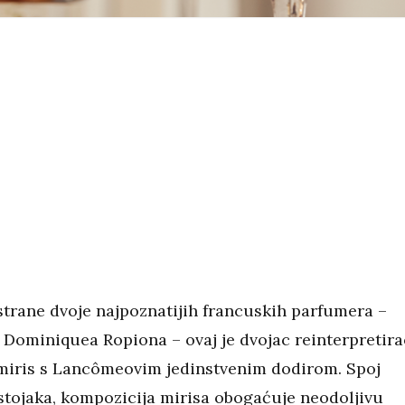
strane dvoje najpoznatijih francuskih parfumera –
i Dominiquea Ropiona – ovaj je dvojac reinterpretira
iris s Lancômeovim jedinstvenim dodirom. Spoj
astojaka, kompozicija mirisa obogaćuje neodoljivu