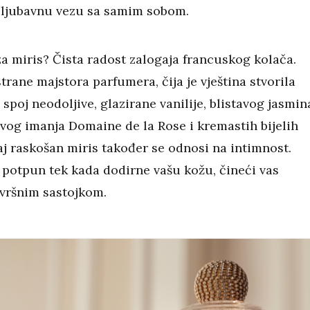
 ljubavnu vezu sa samim sobom.
za miris? Čista radost zalogaja francuskog kolača.
trane majstora parfumera, čija je vještina stvorila
spoj neodoljive, glazirane vanilije, blistavog jasmin
og imanja Domaine de la Rose i kremastih bijelih
j raskošan miris također se odnosi na intimnost.
e potpun tek kada dodirne vašu kožu, čineći vas
vršnim sastojkom.