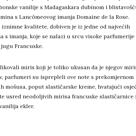
rbonske vanilije s Madagaskara dubinom i blistavošć
smina s Lancômeovog imanja Domaine de la Rose.
 iznimne kvalitete, dobiven je iz jedne od najvećih
a s imanja, koje se nalazi u srcu visoke parfumerije
 jugu Francuske.
likovali miris koji je toliko ukusan da je njegov miri
iv, parfumeri su isprepleli ove note s prekomjernom
ih mošusa, poput slastičarske kreme, hvatajući osje
te usred neodoljivih mirisa francuske slastičarnice 
vanilija ekler.