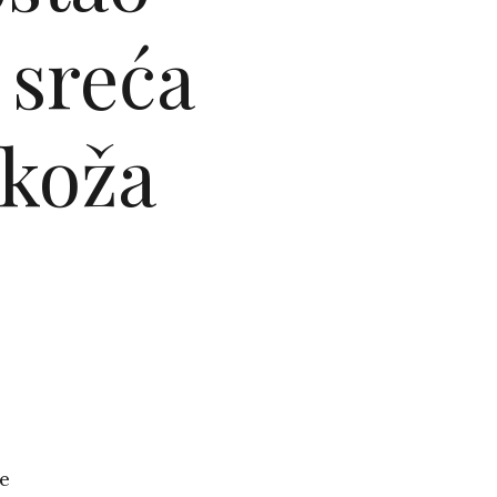
 sreća
 koža
e