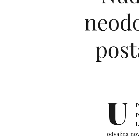
neodo
post
U
p
p
L
odvažna nov