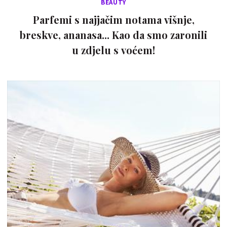
BEAUTY
Parfemi s najjačim notama višnje,
breskve, ananasa... Kao da smo zaronili
u zdjelu s voćem!