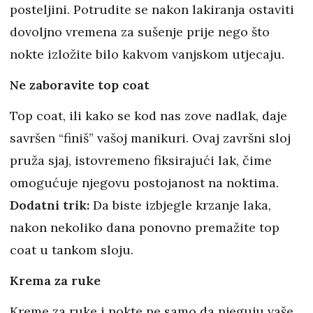
posteljini. Potrudite se nakon lakiranja ostaviti
dovoljno vremena za sušenje prije nego što
nokte izložite bilo kakvom vanjskom utjecaju.
Ne zaboravite top coat
Top coat, ili kako se kod nas zove nadlak, daje
savršen “finiš” vašoj manikuri. Ovaj završni sloj
pruža sjaj, istovremeno fiksirajući lak, čime
omogućuje njegovu postojanost na noktima.
Dodatni trik:
Da biste izbjegle krzanje laka,
nakon nekoliko dana ponovno premažite top
coat u tankom sloju.
Krema za ruke
Kreme za ruke i nokte ne samo da njeguju vaše