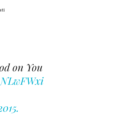
ati
ood on You
jvNLwFWxi
h
2015.