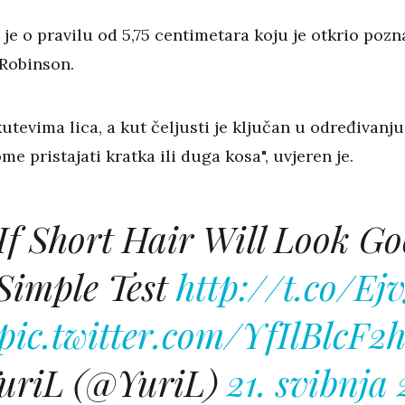
 je o pravilu od 5,75 centimetara koju je otkrio pozn
 Robinson.
kutevima lica, a kut čeljusti je ključan u određivanju
me pristajati kratka ili duga kosa", uvjeren je.
If Short Hair Will Look G
 Simple Test
http://t.co/E
pic.twitter.com/YfIlBlcF2
uriL (@YuriL)
21. svibnja 