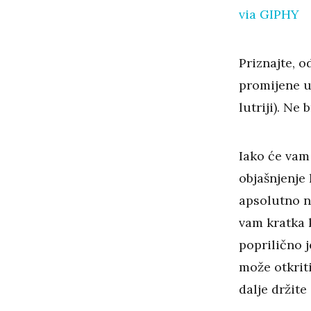
via GIPHY
Priznajte, 
promijene u
lutriji). Ne
Iako će vam
objašnjenje
apsolutno n
vam kratka k
poprilično 
može otkriti
dalje držite 