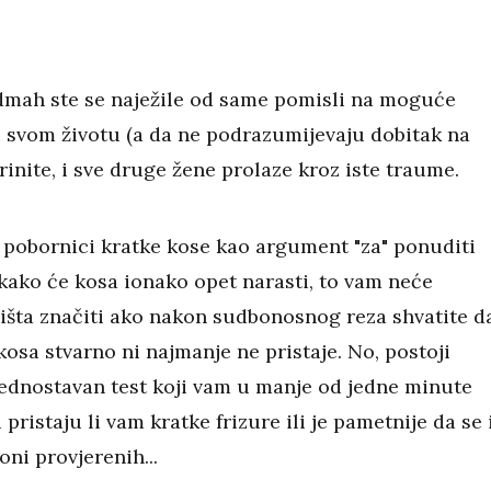
odmah ste se naježile od same pomisli na moguće
 svom životu (a da ne podrazumijevaju dobitak na
 brinite, i sve druge žene prolaze kroz iste traume.
 pobornici kratke kose kao argument "za" ponuditi
 kako će kosa ionako opet narasti, to vam neće
išta značiti ako nakon sudbonosnog reza shvatite d
osa stvarno ni najmanje ne pristaje. No, postoji
jednostavan test koji vam u manje od jedne minute
 pristaju li vam kratke frizure ili je pametnije da se 
oni provjerenih...