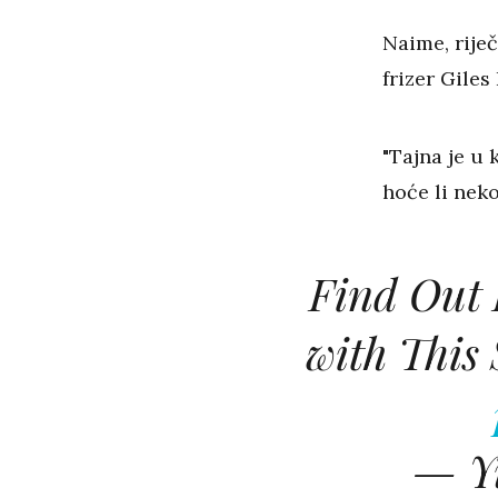
Naime, riječ
frizer Giles
"Tajna je u 
hoće li neko
Find Out 
with This
— Y