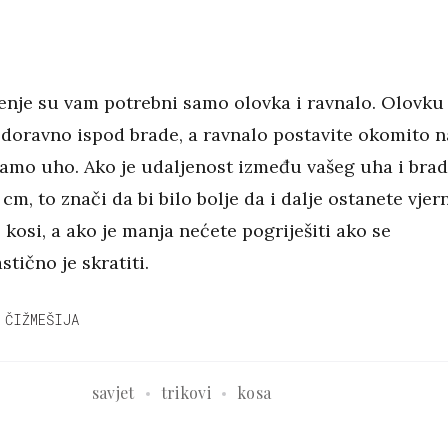
enje su vam potrebni samo olovka i ravnalo. Olovku
odoravno ispod brade, a ravnalo postavite okomito n
samo uho. Ako je udaljenost između vašeg uha i bra
 cm, to znači da bi bilo bolje da i dalje ostanete vjer
 kosi, a ako je manja nećete pogriješiti ako se
stično je skratiti.
 ČIŽMEŠIJA
savjet
trikovi
kosa