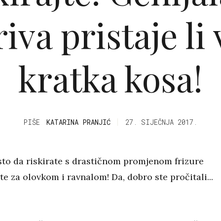
riva pristaje li
kratka kosa!
PIŠE
KATARINA PRANJIĆ
27. SIJEČNJA 2017.
to da riskirate s drastičnom promjenom frizure
e za olovkom i ravnalom! Da, dobro ste pročitali...