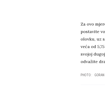
Za ovo mjer
postavite v
olovku, uz 
veća od 5,75
svojoj dugoj
odvažite dra
PHOTO: GORAN