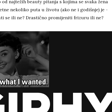
 od najtežih beauty pitanja s kojima se svaka žena
etne nekoliko puta u životu (ako ne i godišnje) je -
ati se ili ne? Drastično promijeniti frizuru ili ne?