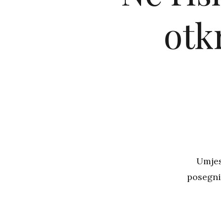
otk
Umjes
posegnit