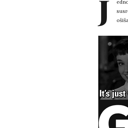
J
edno
susr
ošiš