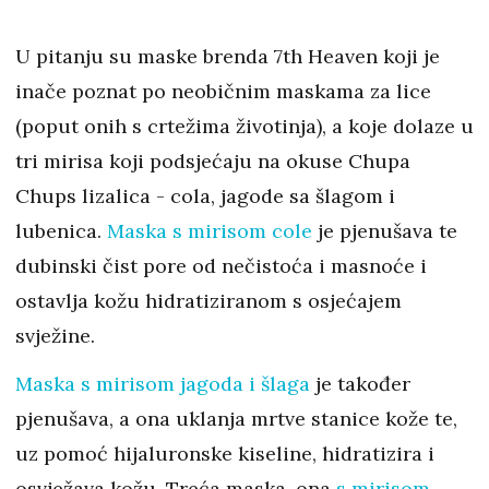
U pitanju su maske brenda 7th Heaven koji je
inače poznat po neobičnim maskama za lice
(poput onih s crtežima životinja), a koje dolaze u
tri mirisa koji podsjećaju na okuse Chupa
Chups lizalica - cola, jagode sa šlagom i
lubenica.
Maska s mirisom cole
je pjenušava te
dubinski čist pore od nečistoća i masnoće i
ostavlja kožu hidratiziranom s osjećajem
svježine.
Maska s mirisom jagoda i šlaga
je također
pjenušava, a ona uklanja mrtve stanice kože te,
uz pomoć hijaluronske kiseline, hidratizira i
osvježava kožu. Treća maska, ona
s mirisom