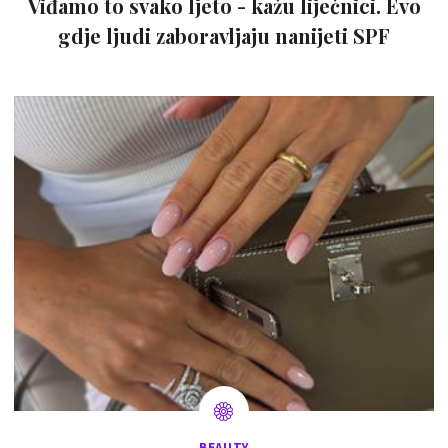
Viđamo to svako ljeto - kažu liječnici. Evo
gdje ljudi zaboravljaju nanijeti SPF
BEAUTY