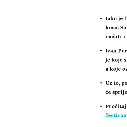
Iako je 
kosu. Su
isušiti i
Ivan Per
je koje 
a koje o
Uz to, p
će sprij
Pročitaj
česticam