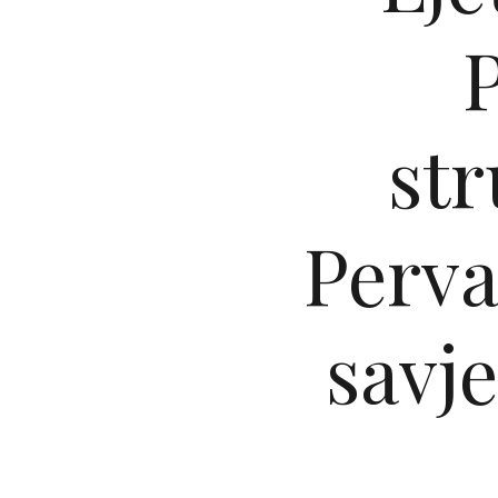
P
st
Perva
savje