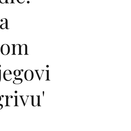
a
nom
jegovi
grivu'