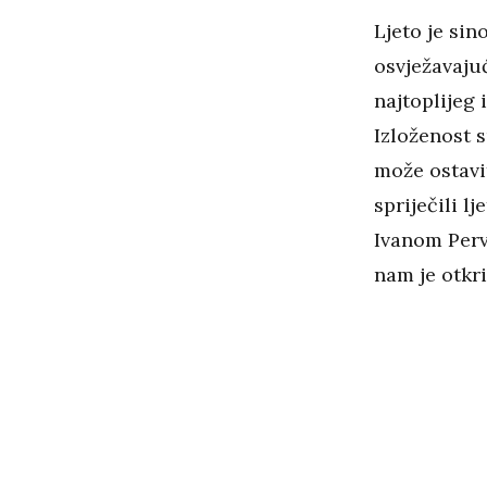
Ljeto je sin
osvježavaju
najtoplijeg 
Izloženost 
može ostavi
spriječili l
Ivanom Per
nam je otkri