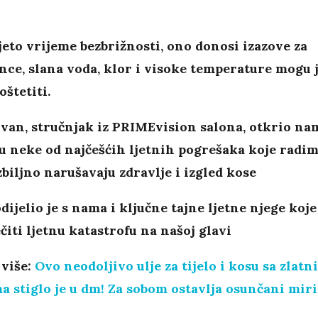
ljeto vrijeme bezbrižnosti, ono donosi izazove za
nce, slana voda, klor i visoke temperature mogu 
 oštetiti.
van, stručnjak iz PRIMEvision salona, otkrio na
su neke od najčešćih ljetnih pogrešaka koje radim
zbiljno narušavaju zdravlje i izgled kose
odijelio je s nama i ključne tajne ljetne njege koje
ečiti ljetnu katastrofu na našoj glavi
 više:
Ovo neodoljivo ulje za tijelo i kosu sa zlatn
a stiglo je u dm! Za sobom ostavlja osunčani miri