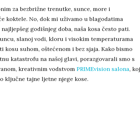
onim za bezbrižne trenutke, sunce, more i
će koktele. No, dok mi uživamo u blagodatima
i najljepšeg godišnjeg doba, naša kosa često pati.
suncu, slanoj vodi, kloru i visokim temperaturama
ti kosu suhom, oštećenom i bez sjaja. Kako bismo
jetnu katastrofu na našoj glavi, porazgovarali smo s
vanom, kreativnim vodstvom
PRIMEvision salona
, koj
o ključne tajne ljetne njege kose.