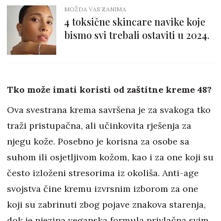
MOŽDA VAS ZANIMA
4 toksične skincare navike koje
bismo svi trebali ostaviti u 2024.
Tko može imati koristi od zaštitne kreme 48?
Ova svestrana krema savršena je za svakoga tko
traži pristupačna, ali učinkovita rješenja za
njegu kože. Posebno je korisna za osobe sa
suhom ili osjetljivom kožom, kao i za one koji su
često izloženi stresorima iz okoliša. Anti-age
svojstva čine kremu izvrsnim izborom za one
koji su zabrinuti zbog pojave znakova starenja,
dok je njezina veganska formula privlačna svim