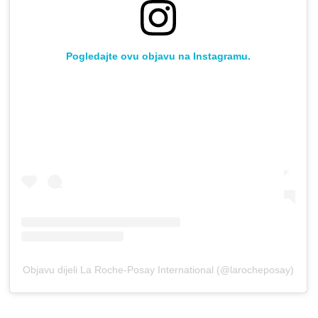
Pogledajte ovu objavu na Instagramu.
Objavu dijeli La Roche-Posay International (@larocheposay)